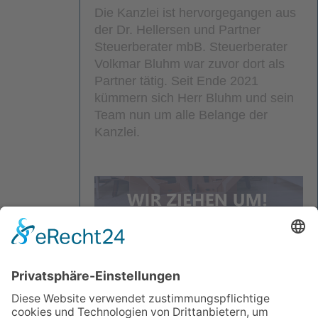
Die Kanzlei ist hervorgegangen aus
der Dr. Hellersen und Partner
Steuerberater mbB. Steuerberater
Volkmar Bluhm war zuvor dort als
Partner tätig. Seit Ende 2021
kümmern sich Herr Bluhm und sein
Team nun um alle Belange der
Kanzlei.